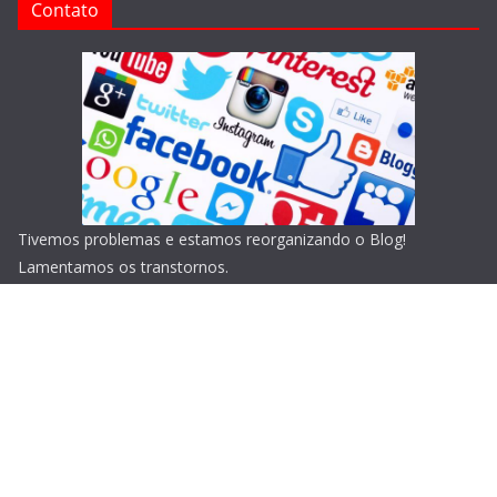
Contato
Tivemos problemas e estamos reorganizando o Blog!
Lamentamos os transtornos.
Copyright © 2026
Blog do Portari
. Todos os direitos
reservados.
Tema:
ColorMag
por ThemeGrill. Powered by
WordPress
.