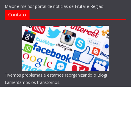
Maior e melhor portal de notícias de Frutal e Região!
Contato
Tivemos problemas e estamos reorganizando o Blog!
Lamentamos os transtornos.
Copyright © 2026
Blog do Portari
. Todos os direitos
reservados.