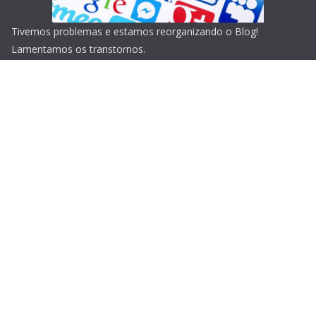
Tivemos problemas e estamos reorganizando o Blog!
Lamentamos os transtornos.
Copyright © 2026
Blog do Portari
. Todos os direitos
reservados.
Tema:
ColorMag
por ThemeGrill. Powered by
WordPress
.