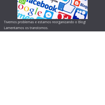
Tivemos problemas e estamos reorganizando o Blog!
Lamentamos os transtornos.
Copyright © 2026
Blog do Portari
. Todos os direitos
reservados.
Tema:
ColorMag
por ThemeGrill. Powered by
WordPress
.