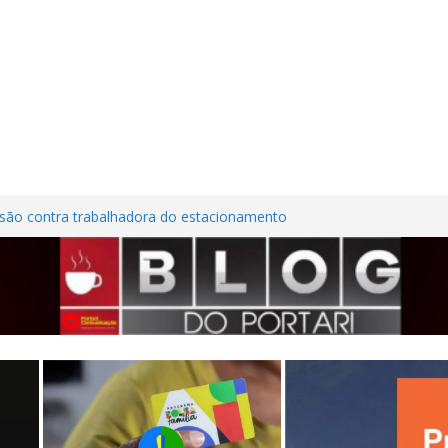
ssão contra trabalhadora do estacionamento
so em Frutal
tura Nordestina
adem casa desabitada e furtam bicicleta,
sílios no Centro de Frutal
ilhões em investimentos, obras de melhoria
tal seguem em ritmo avançado