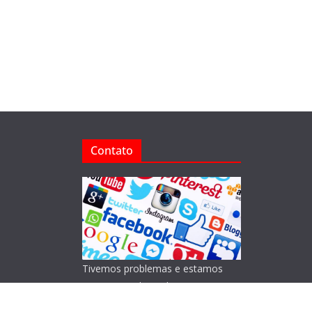
Contato
Tivemos problemas e estamos
reorganizando o Blog!
Lamentamos os transtornos.