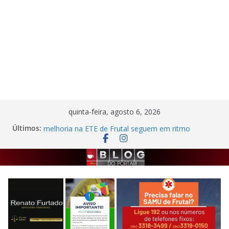
Pular
quinta-feira, agosto 6, 2026
para
Com R$ 11,1 milhões em investimentos, obras de
Últimos:
o
melhoria na ETE de Frutal seguem em ritmo
avançado
conteúdo
Autor de agressão contra trabalhadora do
estacionamento rotativo é preso em Frutal
Semana da Cultura Nordestina
Criminosos invadem casa desabitada e furtam
bicicleta, botijões e utensílios no Centro de Frutal