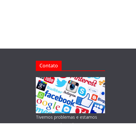
Contato
Tivemos problemas e estamos
reorganizando o Blog!
Lamentamos os transtornos.