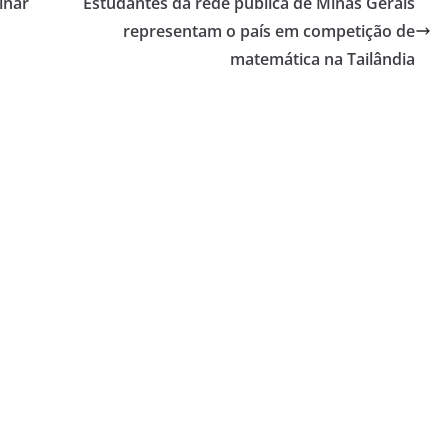
inar
Estudantes da rede pública de Minas Gerais
representam o país em competição de
matemática na Tailândia