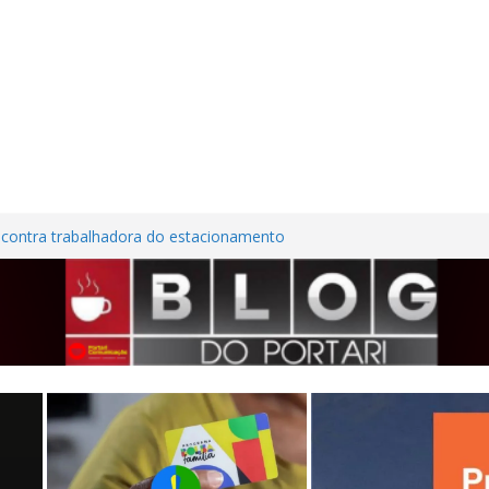
 contra trabalhadora do estacionamento
m Frutal
 Nordestina
 casa desabitada e furtam bicicleta,
os no Centro de Frutal
es em investimentos, obras de melhoria
seguem em ritmo avançado