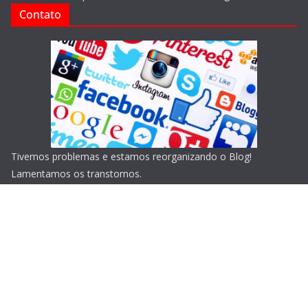
Contato
Tivemos problemas e estamos reorganizando o Blog!
Lamentamos os transtornos.
Copyright © 2026
Blog do Portari
. Todos os direitos
reservados.
Tema:
ColorMag
por ThemeGrill. Powered by
WordPress
.