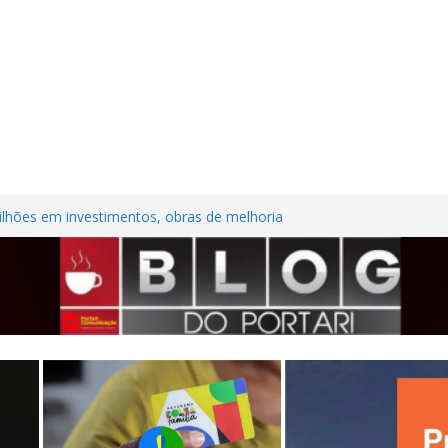
lhões em investimentos, obras de melhoria
al seguem em ritmo avançado
são contra trabalhadora do estacionamento
o em Frutal
ura Nordestina
dem casa desabitada e furtam bicicleta,
ílios no Centro de Frutal