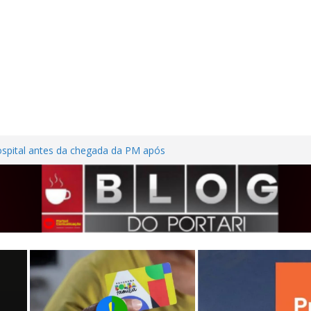
ta na MG-255 após motorista tentar evitar
cho de obras
ospital antes da chegada da PM após
or ferimentos nas mãos em Frutal
adem casa desabitada e furtam bicicleta,
sílios no Centro de Frutal
ilhões em investimentos, obras de melhoria
tal seguem em ritmo avançado
ssão contra trabalhadora do estacionamento
so em Frutal