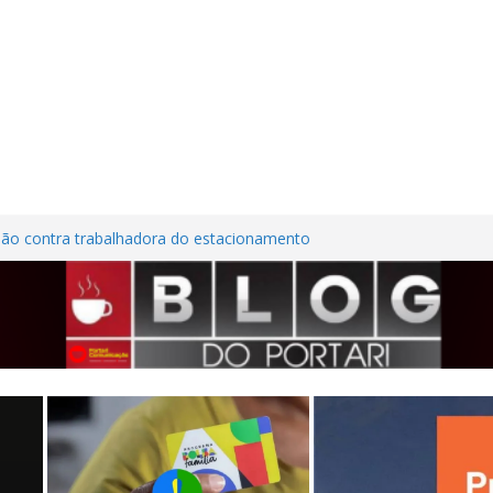
são contra trabalhadora do estacionamento
o em Frutal
ura Nordestina
dem casa desabitada e furtam bicicleta,
ílios no Centro de Frutal
lhões em investimentos, obras de melhoria
al seguem em ritmo avançado