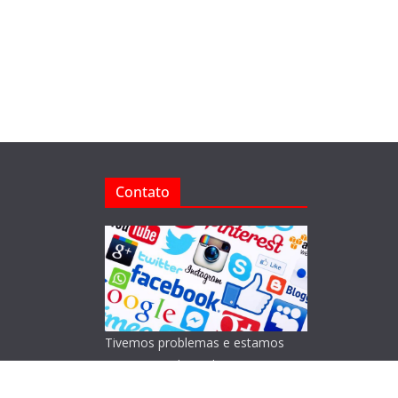
Contato
Tivemos problemas e estamos
reorganizando o Blog!
Lamentamos os transtornos.