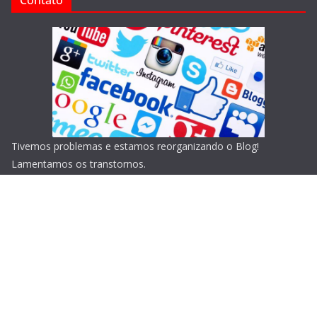
Tivemos problemas e estamos reorganizando o Blog!
Lamentamos os transtornos.
Copyright © 2026
Blog do Portari
. Todos os direitos
reservados.
Tema:
ColorMag
por ThemeGrill. Powered by
WordPress
.