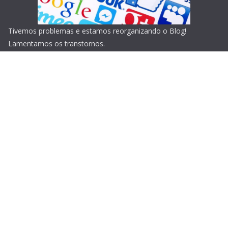
Tivemos problemas e estamos reorganizando o Blog!
Lamentamos os transtornos.
Copyright © 2026
Blog do Portari
. Todos os direitos
reservados.
Tema:
ColorMag
por ThemeGrill. Powered by
WordPress
.