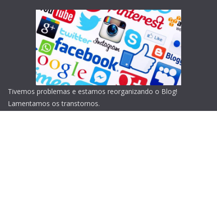
Tivemos problemas e estamos reorganizando o Blog!
Lamentamos os transtornos.
Copyright © 2026
Blog do Portari
. Todos os direitos
reservados.
Tema:
ColorMag
por ThemeGrill. Powered by
WordPress
.