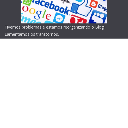
Tivemos problemas e estamos reorganizando o Blog!
Lamentamos os transtornos.
Copyright © 2026
Blog do Portari
. Todos os direitos
reservados.
Tema:
ColorMag
por ThemeGrill. Powered by
WordPress
.