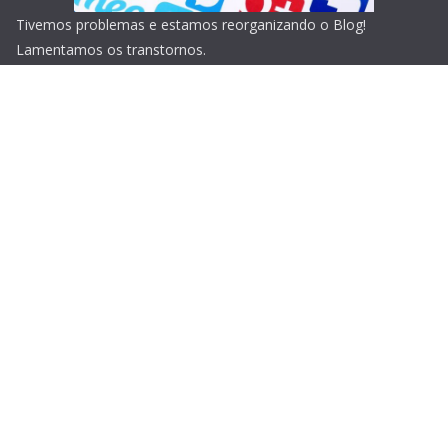
Tivemos problemas e estamos reorganizando o Blog!
Lamentamos os transtornos.
Copyright © 2026
Blog do Portari
. Todos os direitos
reservados.
Tema:
ColorMag
por ThemeGrill. Powered by
WordPress
.