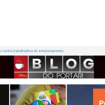
o contra trabalhadora do estacionamento
em Frutal
ra Nordestina
em casa desabitada e furtam bicicleta,
lios no Centro de Frutal
ões em investimentos, obras de melhoria
l seguem em ritmo avançado