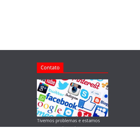
Contato
Tivemos problemas e estamos
reorganizando o Blog!
Lamentamos os transtornos.