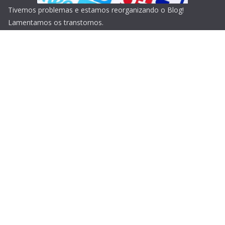
Tivemos problemas e estamos reorganizando o Blog!
Lamentamos os transtornos.
Copyright © 2026
Blog do Portari
. Todos os direitos
reservados.
Tema:
ColorMag
por ThemeGrill. Powered by
WordPress
.