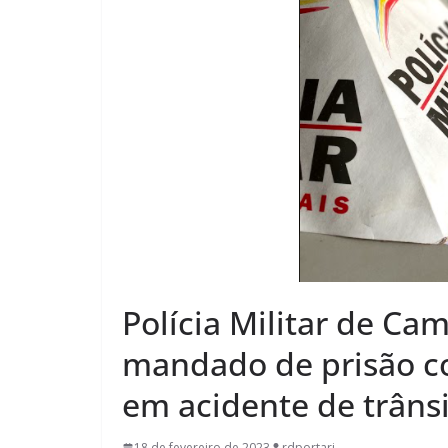
Polícia Militar de C
mandado de prisão c
em acidente de trâns
18 de fevereiro de 2023
rdportari