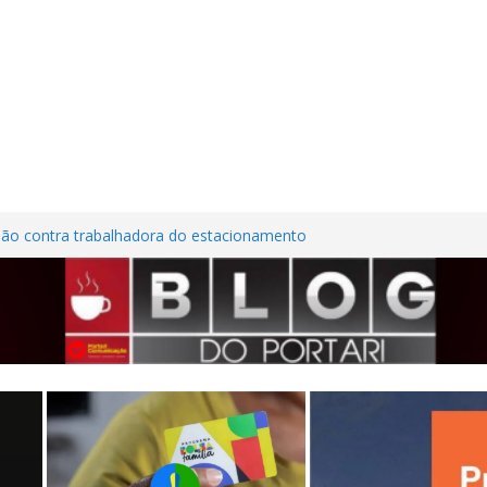
são contra trabalhadora do estacionamento
o em Frutal
ura Nordestina
dem casa desabitada e furtam bicicleta,
ílios no Centro de Frutal
lhões em investimentos, obras de melhoria
al seguem em ritmo avançado