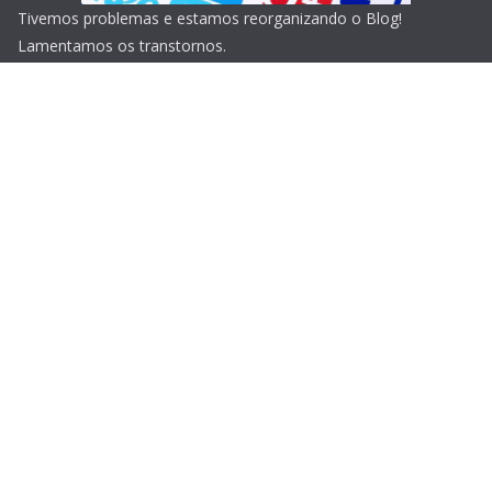
Tivemos problemas e estamos reorganizando o Blog!
Lamentamos os transtornos.
Copyright © 2026
Blog do Portari
. Todos os direitos
reservados.
Tema:
ColorMag
por ThemeGrill. Powered by
WordPress
.