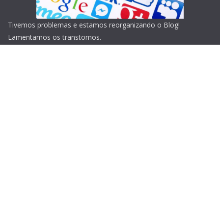
Tivemos problemas e estamos reorganizando o Blog!
Lamentamos os transtornos.
Copyright © 2026
Blog do Portari
. Todos os direitos
reservados.
Tema:
ColorMag
por ThemeGrill. Powered by
WordPress
.