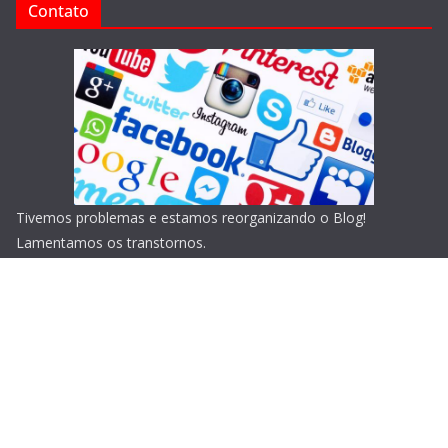
Contato
Tivemos problemas e estamos reorganizando o Blog!
Lamentamos os transtornos.
Copyright © 2026
Blog do Portari
. Todos os direitos
reservados.
Tema:
ColorMag
por ThemeGrill. Powered by
WordPress
.