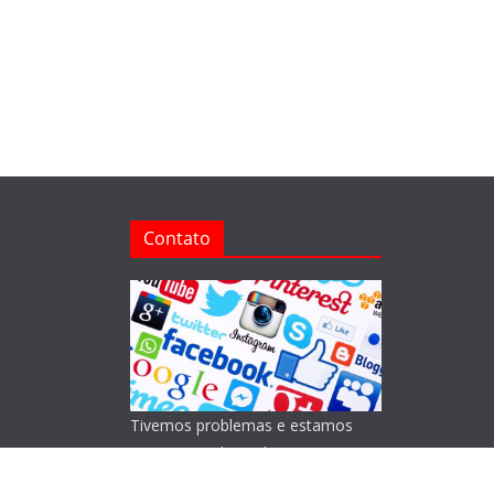
Contato
Tivemos problemas e estamos
reorganizando o Blog!
Lamentamos os transtornos.