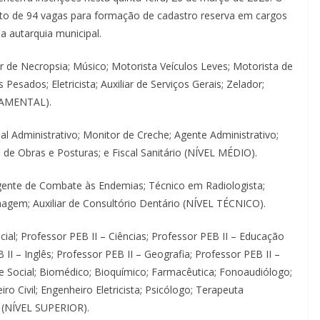
ento de 94 vagas para formação de cadastro reserva em cargos
a autarquia municipal.
r de Necropsia; Músico; Motorista Veículos Leves; Motorista de
 Pesados; Eletricista; Auxiliar de Serviços Gerais; Zelador;
NDAMENTAL).
cial Administrativo; Monitor de Creche; Agente Administrativo;
cal de Obras e Posturas; e Fiscal Sanitário (NÍVEL MÉDIO).
gente de Combate às Endemias; Técnico em Radiologista;
gem; Auxiliar de Consultório Dentário (NÍVEL TÉCNICO).
ial; Professor PEB II – Ciências; Professor PEB II – Educação
 II – Inglês; Professor PEB II – Geografia; Professor PEB II –
te Social; Biomédico; Bioquímico; Farmacêutica; Fonoaudiólogo;
ro Civil; Engenheiro Eletricista; Psicólogo; Terapeuta
F (NÍVEL SUPERIOR).