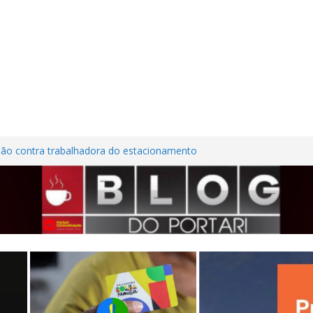
são contra trabalhadora do estacionamento
o em Frutal
ura Nordestina
dem casa desabitada e furtam bicicleta,
ílios no Centro de Frutal
lhões em investimentos, obras de melhoria
al seguem em ritmo avançado