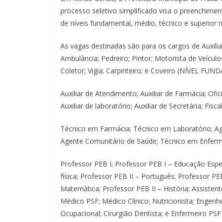
processo seletivo simplificado visa o preenchim
de níveis fundamental, médio, técnico e superior n
As vagas destinadas são para os cargos de Auxilia
Ambulância; Pedreiro; Pintor; Motorista de Veículos
Coletor; Vigia; Carpinteiro; e Coveiro (NÍVEL FU
Auxiliar de Atendimento; Auxiliar de Farmácia; Ofi
Auxiliar de laboratório; Auxiliar de Secretária; Fis
Técnico em Farmácia; Técnico em Laboratório; A
Agente Comunitário de Saúde; Técnico em Enferma
Professor PEB I; Professor PEB I – Educação Espec
física; Professor PEB II – Português; Professor PEB
Matemática; Professor PEB II – História; Assisten
Médico PSF; Médico Clínico; Nutricionista; Engenhei
Ocupacional; Cirurgião Dentista; e Enfermeiro PS