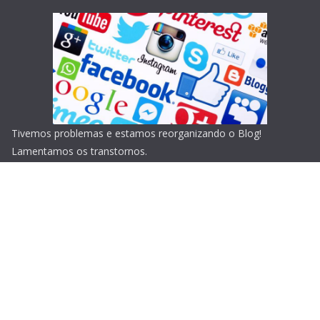
Tivemos problemas e estamos reorganizando o Blog!
Lamentamos os transtornos.
Copyright © 2026
Blog do Portari
. Todos os direitos
reservados.
Tema:
ColorMag
por ThemeGrill. Powered by
WordPress
.