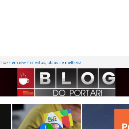
lhões em investimentos, obras de melhoria
al seguem em ritmo avançado
são contra trabalhadora do estacionamento
o em Frutal
ura Nordestina
dem casa desabitada e furtam bicicleta,
ílios no Centro de Frutal