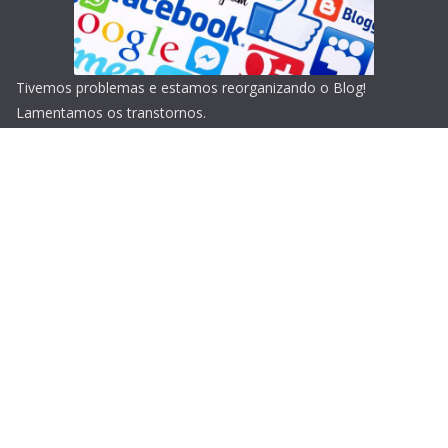
Tivemos problemas e estamos reorganizando o Blog!
Lamentamos os transtornos.
Copyright © 2026
Blog do Portari
. Todos os direitos
reservados.
Tema:
ColorMag
por ThemeGrill. Powered by
WordPress
.