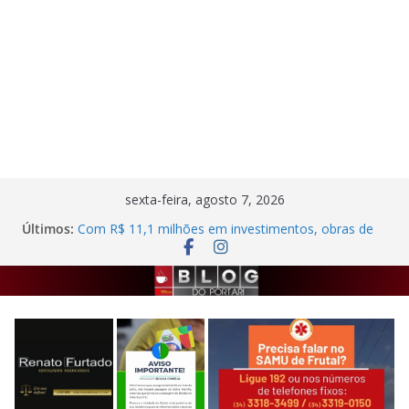
Pular
sexta-feira, agosto 7, 2026
para
Últimos:
Com R$ 11,1 milhões em investimentos, obras de
o
melhoria na ETE de Frutal seguem em ritmo
avançado
conteúdo
Autor de agressão contra trabalhadora do
estacionamento rotativo é preso em Frutal
Semana da Cultura Nordestina
Criminosos invadem casa desabitada e furtam
bicicleta, botijões e utensílios no Centro de Frutal