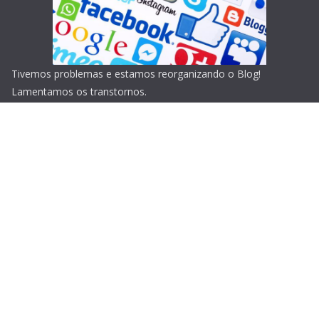
Tivemos problemas e estamos reorganizando o Blog!
Lamentamos os transtornos.
Copyright © 2026
Blog do Portari
. Todos os direitos
reservados.
Tema:
ColorMag
por ThemeGrill. Powered by
WordPress
.