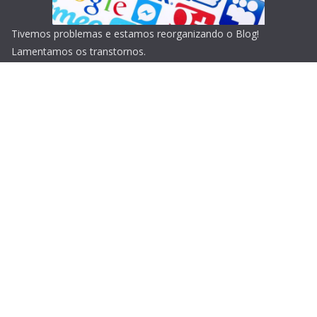
Tivemos problemas e estamos reorganizando o Blog!
Lamentamos os transtornos.
Copyright © 2026
Blog do Portari
. Todos os direitos
reservados.
Tema:
ColorMag
por ThemeGrill. Powered by
WordPress
.