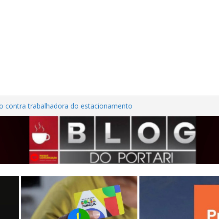
o contra trabalhadora do estacionamento
em Frutal
ra Nordestina
em casa desabitada e furtam bicicleta,
lios no Centro de Frutal
ões em investimentos, obras de melhoria
l seguem em ritmo avançado