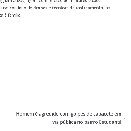
eguem ativas, agora com reforço de
militares e cães
o uso contínuo de
drones e técnicas de rastreamento
, na
a à família.
Homem é agredido com golpes de capacete em
via pública no bairro Estudantil