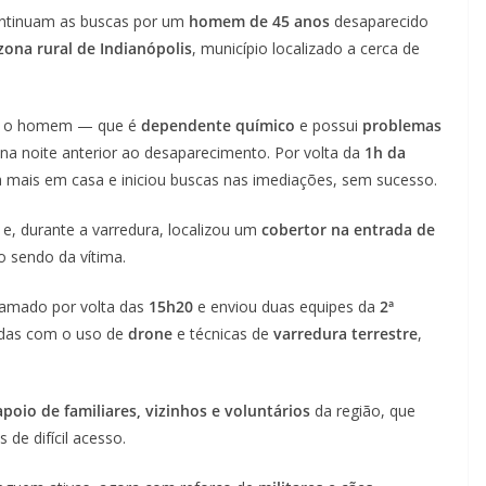
ntinuam as buscas por um
homem de 45 anos
desaparecido
zona rural de Indianópolis
, município localizado a cerca de
, o homem — que é
dependente químico
e possui
problemas
 noite anterior ao desaparecimento. Por volta da
1h da
a mais em casa e iniciou buscas nas imediações, sem sucesso.
 e, durante a varredura, localizou um
cobertor na entrada de
o sendo da vítima.
hamado por volta das
15h20
e enviou duas equipes da
2ª
zadas com o uso de
drone
e técnicas de
varredura terrestre
,
apoio de familiares, vizinhos e voluntários
da região, que
de difícil acesso.