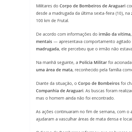
Militares do
Corpo de Bombeiros de Araguari
co
desde a madrugada da última sexta-feira (10), na
100 km de Frutal.
De acordo com informações do
irmão da vítima
mentais
— apresentava comportamento agitado na
madrugada
, ele percebeu que o irmão não estav
Na manhã seguinte, a
Polícia Militar
foi acionada
uma área de mata
, reconhecido pela família com
Diante da situação, o
Corpo de Bombeiros
foi c
Companhia de Araguari
. As buscas foram reali
mas o homem ainda não foi encontrado.
As ações continuaram no fim de semana, com o
ajudaram a vasculhar áreas de mata densa e locais 