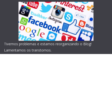
Tivemos problemas e estamos reorganizando o Blog!
Lamentamos os transtornos.
Copyright © 2026
Blog do Portari
. Todos os direitos
reservados.
Tema:
ColorMag
por ThemeGrill. Powered by
WordPress
.