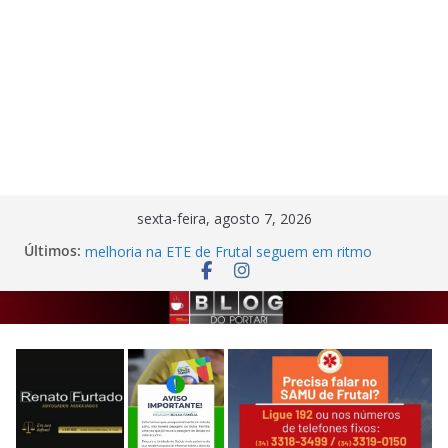
Pular
sexta-feira, agosto 7, 2026
para
Com R$ 11,1 milhões em investimentos, obras de
Últimos:
o
melhoria na ETE de Frutal seguem em ritmo
avançado
conteúdo
Autor de agressão contra trabalhadora do
estacionamento rotativo é preso em Frutal
Semana da Cultura Nordestina
Criminosos invadem casa desabitada e furtam
bicicleta, botijões e utensílios no Centro de Frutal