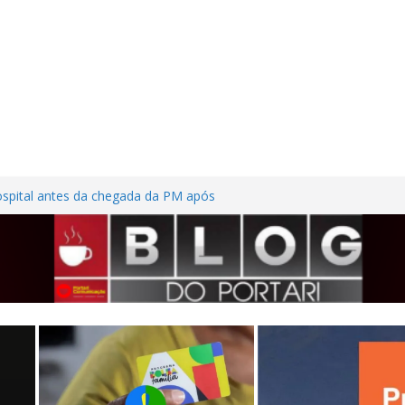
ospital antes da chegada da PM após
or ferimentos nas mãos em Frutal
adem casa desabitada e furtam bicicleta,
sílios no Centro de Frutal
ilhões em investimentos, obras de melhoria
tal seguem em ritmo avançado
ssão contra trabalhadora do estacionamento
so em Frutal
ta na MG-255 após motorista tentar evitar
cho de obras