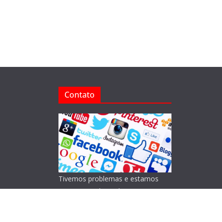
Contato
Tivemos problemas e estamos
reorganizando o Blog!
Lamentamos os transtornos.