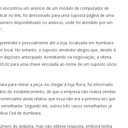
em encontrou um anúncio de um módulo de computador de
icar no link, foi direcionado para uma suposta página de uma
mero disponibilizado no anúncio, onde foi atendido por um
”.
etendia ir pessoalmente até a loja, localizada em Itumbiara
o local. No entanto, o suposto vendedor alegou que, devido à
m depósito antecipado. Acreditando na negociação, a vítima
600,00 para uma chave vinculada ao nome de um suposto sócio
ra para retirar a peça. Ao chegar à loja física, foi informado
ário do estabelecimento, de que a empresa não realiza vendas
comerciante ainda relatou que essa não era a primeira vez que
e semelhante. Segundo ele, outros três casos semelhantes já
cia Civil de Itumbiara.
número do golpista, mas não obteve resposta, embora tenha