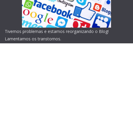
Tivemos problemas e estamos reorganizando o Blog!
Lamentamos os transtornos.
Copyright © 2026
Blog do Portari
. Todos os direitos
reservados.
Tema:
ColorMag
por ThemeGrill. Powered by
WordPress
.