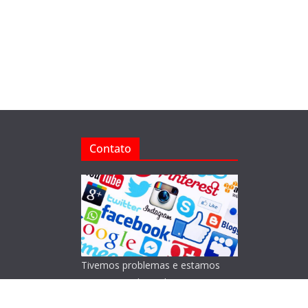
Contato
Tivemos problemas e estamos
reorganizando o Blog!
Lamentamos os transtornos.