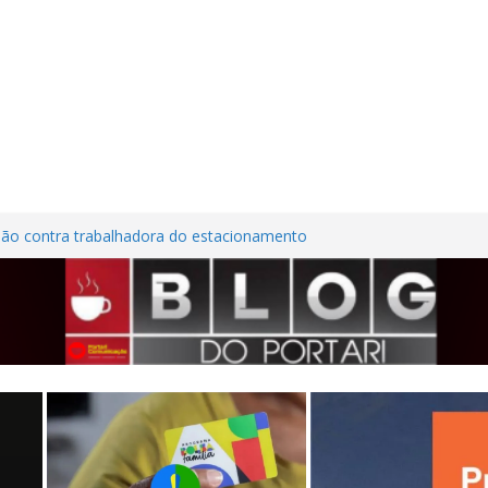
lhões em investimentos, obras de melhoria
al seguem em ritmo avançado
são contra trabalhadora do estacionamento
o em Frutal
ura Nordestina
dem casa desabitada e furtam bicicleta,
ílios no Centro de Frutal