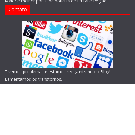
Maior e melhor portal de notícias de Frutal e Região!
Contato
Tivemos problemas e estamos reorganizando o Blog!
Lamentamos os transtornos.
Copyright © 2026
Blog do Portari
. Todos os direitos
reservados.
Tema:
ColorMag
por ThemeGrill. Powered by
WordPress
.