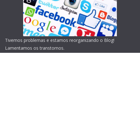
Tivemos problemas e estamos reorganizando o Blog!
Lamentamos os transtornos.
Copyright © 2026
Blog do Portari
. Todos os direitos
reservados.
Tema:
ColorMag
por ThemeGrill. Powered by
WordPress
.