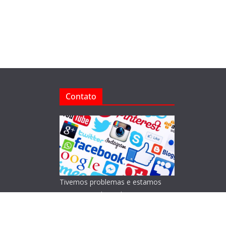
Contato
Tivemos problemas e estamos
reorganizando o Blog!
Lamentamos os transtornos.