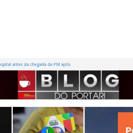
ospital antes da chegada da PM após
or ferimentos nas mãos em Frutal
adem casa desabitada e furtam bicicleta,
sílios no Centro de Frutal
ilhões em investimentos, obras de melhoria
tal seguem em ritmo avançado
ssão contra trabalhadora do estacionamento
so em Frutal
ta na MG-255 após motorista tentar evitar
cho de obras