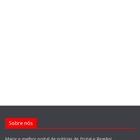
Sobre nós
Maior e melhor portal de notícias de Frutal e Região!