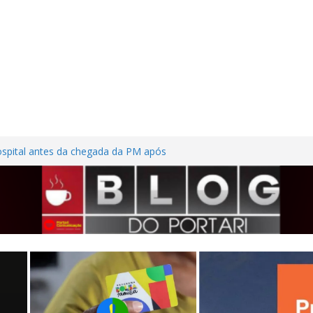
ospital antes da chegada da PM após
or ferimentos nas mãos em Frutal
adem casa desabitada e furtam bicicleta,
sílios no Centro de Frutal
ilhões em investimentos, obras de melhoria
tal seguem em ritmo avançado
ssão contra trabalhadora do estacionamento
so em Frutal
ta na MG-255 após motorista tentar evitar
cho de obras