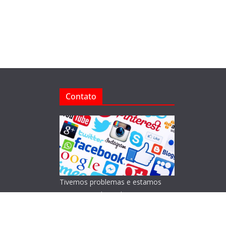
Contato
Tivemos problemas e estamos
reorganizando o Blog!
Lamentamos os transtornos.