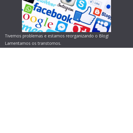
Tivemos problemas e estamos reorganizando o Blog!
Lamentamos os transtornos.
Copyright © 2026
Blog do Portari
. Todos os direitos
reservados.
Tema:
ColorMag
por ThemeGrill. Powered by
WordPress
.