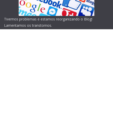
Tivemos problemas e estamos reorganizando o Blog!
Lamentamos os transtornos.
Copyright © 2026
Blog do Portari
. Todos os direitos
reservados.
Tema:
ColorMag
por ThemeGrill. Powered by
WordPress
.