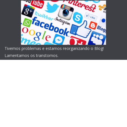
Tivemos problemas e estamos reorganizando o Blog!
Lamentamos os transtornos.
Copyright © 2026
Blog do Portari
. Todos os direitos
reservados.
Tema:
ColorMag
por ThemeGrill. Powered by
WordPress
.