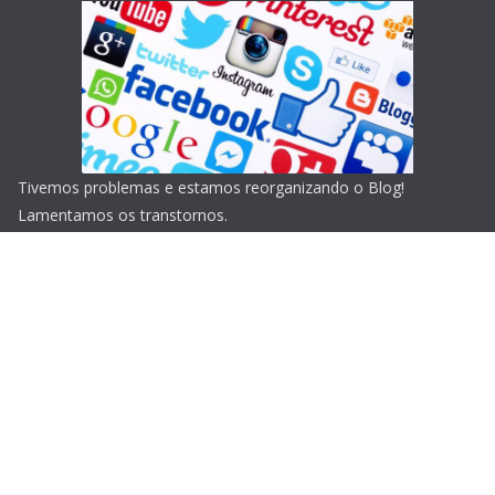
Tivemos problemas e estamos reorganizando o Blog!
Lamentamos os transtornos.
Copyright © 2026
Blog do Portari
. Todos os direitos
reservados.
Tema:
ColorMag
por ThemeGrill. Powered by
WordPress
.