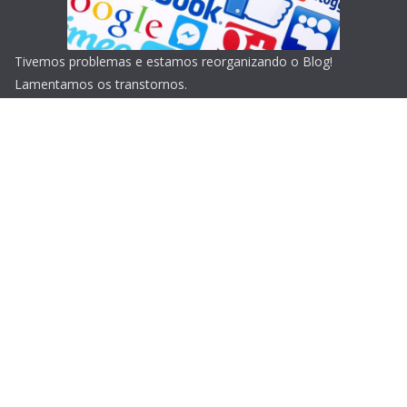
Tivemos problemas e estamos reorganizando o Blog!
Lamentamos os transtornos.
Copyright © 2026
Blog do Portari
. Todos os direitos
reservados.
Tema:
ColorMag
por ThemeGrill. Powered by
WordPress
.