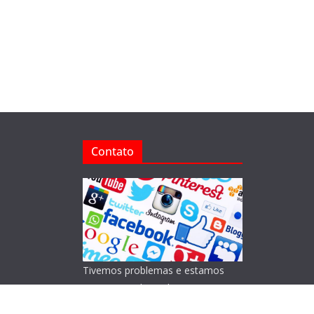
Contato
Tivemos problemas e estamos
reorganizando o Blog!
Lamentamos os transtornos.