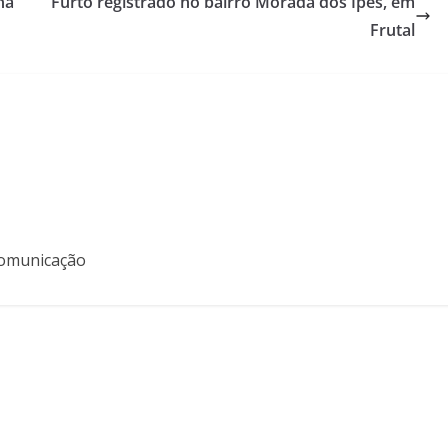
na
Furto registrado no bairro Morada dos Ipês, em
Frutal
 Comunicação