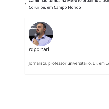
Caminhão tomba na MG-810 próximo à usi
Coruripe, em Campo Florido
rdportari
Jornalista, professor universitário, Dr. em