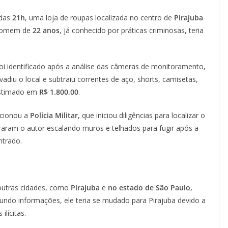
 das
21h
, uma loja de roupas localizada no centro de
Pirajuba
m homem de
22 anos
, já conhecido por práticas criminosas, teria
foi identificado após a análise das câmeras de monitoramento,
diu o local e subtraiu correntes de aço, shorts, camisetas,
 estimado em
R$ 1.800,00
.
 acionou a
Polícia Militar
, que iniciou diligências para localizar o
aram o autor escalando muros e telhados para fugir após a
ntrado.
 outras cidades, como
Pirajuba
e
no estado de São Paulo,
undo informações, ele teria se mudado para Pirajuba devido a
lícitas.