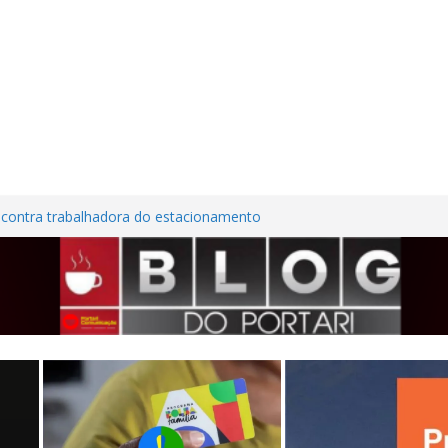
 contra trabalhadora do estacionamento
m Frutal
 Nordestina
 casa desabitada e furtam bicicleta,
os no Centro de Frutal
es em investimentos, obras de melhoria
seguem em ritmo avançado