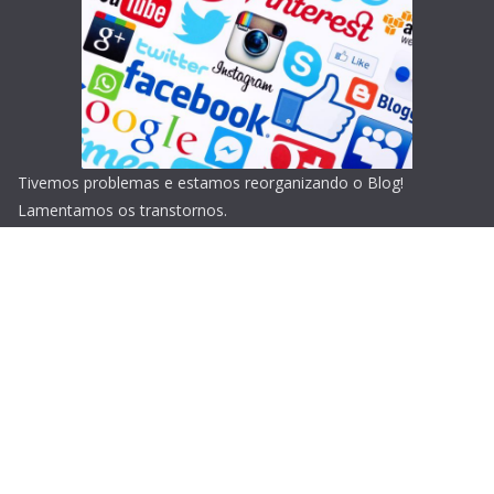
Tivemos problemas e estamos reorganizando o Blog!
Lamentamos os transtornos.
Copyright © 2026
Blog do Portari
. Todos os direitos
reservados.
Tema:
ColorMag
por ThemeGrill. Powered by
WordPress
.