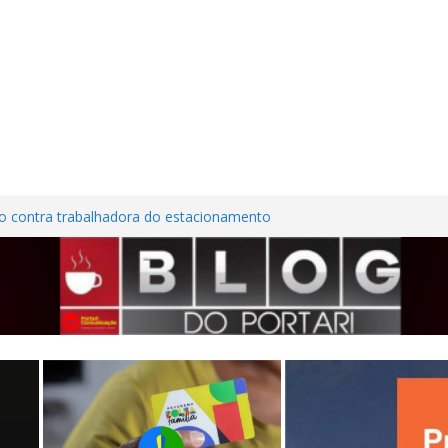
o contra trabalhadora do estacionamento
em Frutal
ra Nordestina
em casa desabitada e furtam bicicleta,
lios no Centro de Frutal
ões em investimentos, obras de melhoria
l seguem em ritmo avançado