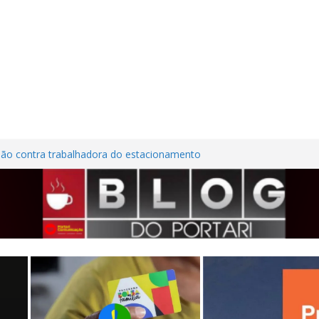
são contra trabalhadora do estacionamento
o em Frutal
ura Nordestina
dem casa desabitada e furtam bicicleta,
ílios no Centro de Frutal
lhões em investimentos, obras de melhoria
al seguem em ritmo avançado