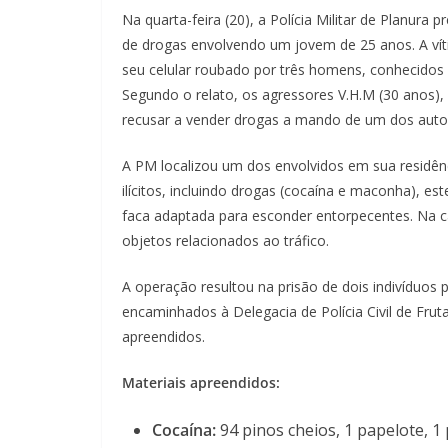
Na quarta-feira (20), a Polícia Militar de Planura
de drogas envolvendo um jovem de 25 anos. A vít
seu celular roubado por três homens, conhecidos 
Segundo o relato, os agressores V.H.M (30 anos), 
recusar a vender drogas a mando de um dos auto
A PM localizou um dos envolvidos em sua residênc
ilícitos, incluindo drogas (cocaína e maconha), es
faca adaptada para esconder entorpecentes. Na c
objetos relacionados ao tráfico.
A operação resultou na prisão de dois indivíduos p
encaminhados à Delegacia de Polícia Civil de Frut
apreendidos.
Materiais apreendidos:
Cocaína:
94 pinos cheios, 1 papelote, 1 