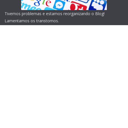
Tivemos problemas e estamos reorganizando o Blog!
Lamentamos os transtornos.
Copyright © 2026
Blog do Portari
. Todos os direitos
reservados.
Tema:
ColorMag
por ThemeGrill. Powered by
WordPress
.