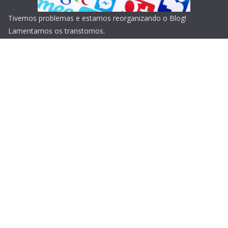
Tivemos problemas e estamos reorganizando o Blog!
Lamentamos os transtornos.
Copyright © 2026
Blog do Portari
. Todos os direitos
reservados.
Tema:
ColorMag
por ThemeGrill. Powered by
WordPress
.