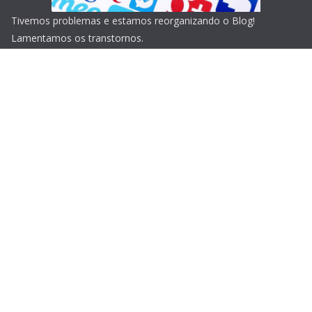
Tivemos problemas e estamos reorganizando o Blog!
Lamentamos os transtornos.
Copyright © 2026
Blog do Portari
. Todos os direitos
reservados.
Tema:
ColorMag
por ThemeGrill. Powered by
WordPress
.